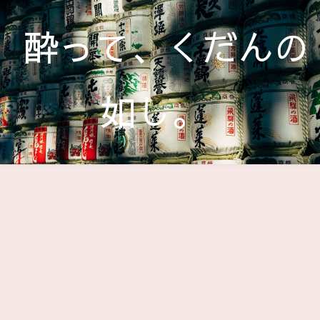
酔って、くだんの
如し。