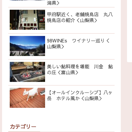
潟県＞
甲府駅近く、老舗焼鳥店 丸八
焼鳥店の紹介＜山梨県＞
98WINEs ワイナリー巡り＜
山梨県＞
美しい鮎料理を堪能 川金 鮎
の庄＜富山県＞
【オールインクルーシブ】八ヶ
岳 ホテル風か＜山梨県＞
カテゴリー