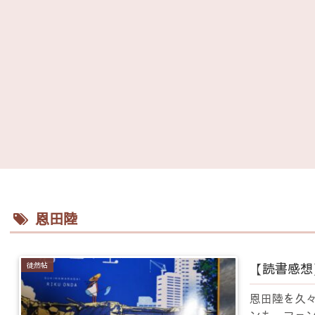
恩田陸
【読書感想
徒然帖
恩田陸を久