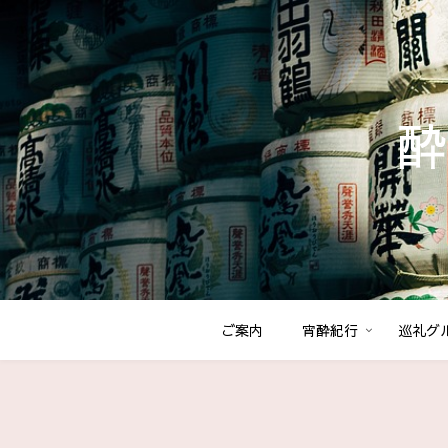
酔
ご案内
宵酔紀行
巡礼グ