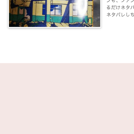
ンも、ファ
るだけネタ
ネタバレし