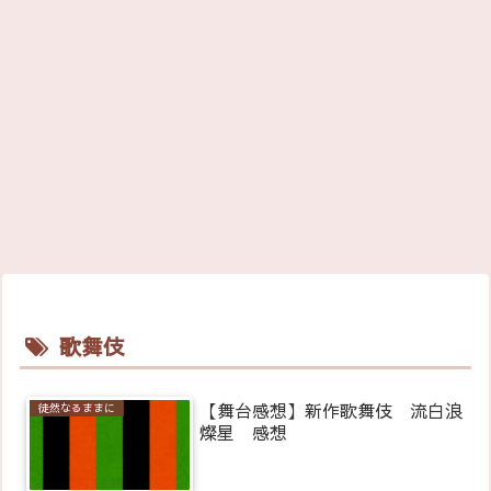
歌舞伎
【舞台感想】新作歌舞伎 流白浪
徒然なるままに
燦星 感想