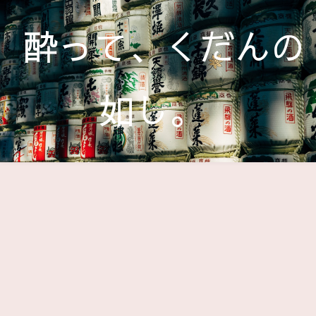
酔って、くだんの
如し。