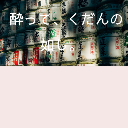
酔って、くだんの
如し。