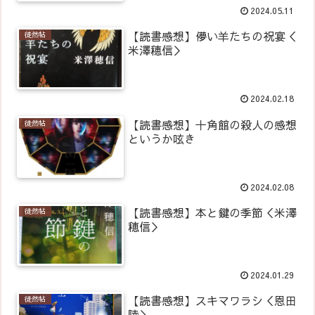
2024.05.11
【読書感想】儚い羊たちの祝宴＜
徒然帖
米澤穂信＞
2024.02.18
【読書感想】十角館の殺人の感想
徒然帖
というか呟き
2024.02.08
【読書感想】本と鍵の季節＜米澤
徒然帖
穂信＞
2024.01.29
【読書感想】スキマワラシ＜恩田
徒然帖
陸＞