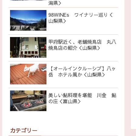
潟県＞
98WINEs ワイナリー巡り＜
山梨県＞
甲府駅近く、老舗焼鳥店 丸八
焼鳥店の紹介＜山梨県＞
【オールインクルーシブ】八ヶ
岳 ホテル風か＜山梨県＞
美しい鮎料理を堪能 川金 鮎
の庄＜富山県＞
カテゴリー