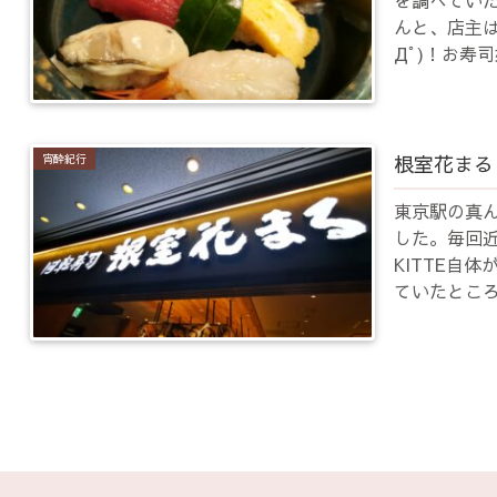
を調べてい
んと、店主は
Дﾟ)！お寿
ンに追加し
たが、食べ
根室花まる
宵酔紀行
東京駅の真ん
した。毎回
KITTE自
ていたとこ
した。