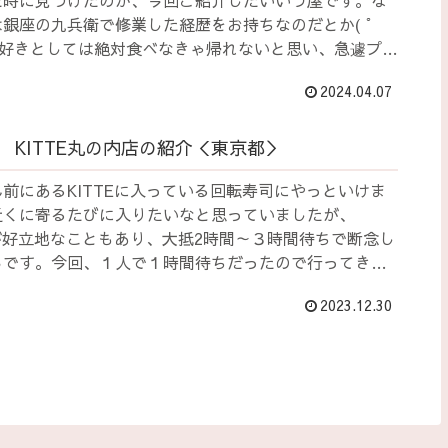
た時に見つけたのが、今回ご紹介したいいづ屋です。な
銀座の九兵衛で修業した経歴をお持ちなのだとか( ﾟ
司好きとしては絶対食べなきゃ帰れないと思い、急遽プラ
て食べてきました。おかげで帰りの電車は遅くなりまし
2024.04.07
て本当に良かった！。
 KITTE丸の内店の紹介＜東京都＞
前にあるKITTEに入っている回転寿司にやっといけま
近くに寄るたびに入りたいなと思っていましたが、
体が好立地なこともあり、大抵2時間～３時間待ちで断念し
ろです。今回、１人で１時間待ちだったので行ってきま
2023.12.30