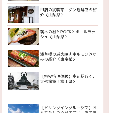
甲府の純喫茶 ダン珈琲店の紹
介＜山梨県＞
萌木の村とROCKとポールラッ
シュ＜山梨県＞
浅草橋の炭火焼肉ホルモンみな
みの紹介＜東京都＞
【格安宿泊体験】高岡駅近く、
大佛旅館＜富山県＞
【ドリンクインクルーシブ】お
もてなしの心がすごい あてま