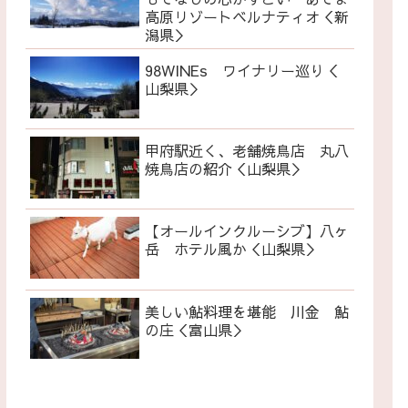
高原リゾートベルナティオ＜新
潟県＞
98WINEs ワイナリー巡り＜
山梨県＞
甲府駅近く、老舗焼鳥店 丸八
焼鳥店の紹介＜山梨県＞
【オールインクルーシブ】八ヶ
岳 ホテル風か＜山梨県＞
美しい鮎料理を堪能 川金 鮎
の庄＜富山県＞