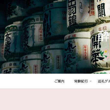
酔
ご案内
宵酔紀行
巡礼グ